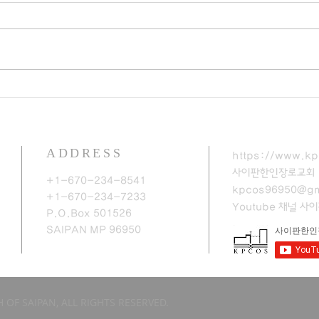
ADDRESS
https://www.kp
사이판한인장로교회
+1-670-234-8541
kpcos96950@gm
+1-670-234-7233
Youtube 채널
​사
P.O.Box 501526
SAIPAN MP 96950​
 OF SAIPAN, ALL RIGHTS RESERVED.