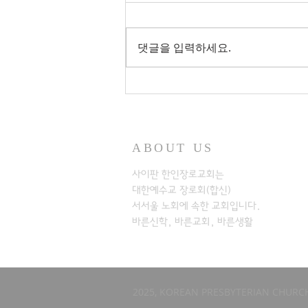
댓글을 입력하세요.
ABOUT US
사이판 한인장로교회는
대한예수교 장로회(합신)
서서울 노회에
속한 교회입니다.
바른신학, 바른교회, 바른생활
2025, KOREAN PRESBYTERIAN CHURCH