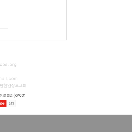
cos.org
ail.com
이판한인장로교회