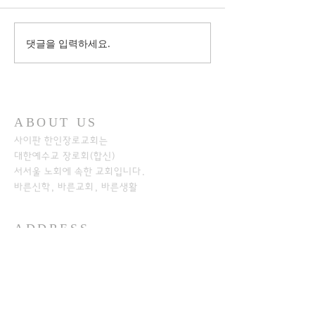
댓글을 입력하세요.
ABOUT US
사이판 한인장로교회는
대한예수교 장로회(합신)
서서울 노회에
속한 교회입니다.
바른신학, 바른교회, 바른생활
ADDRESS
+1-670-234-8541
+1-670-234-7233
P.O.Box 501526
SAIPAN MP 96950​