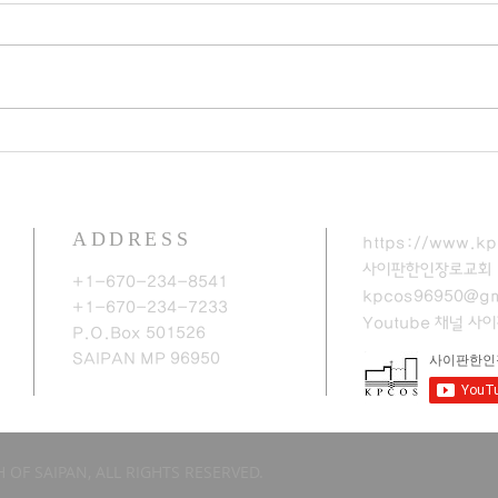
ADDRESS
https://www.kp
사이판한인장로교회
+1-670-234-8541
kpcos96950@gm
+1-670-234-7233
Youtube 채널
​사
P.O.Box 501526
SAIPAN MP 96950​
 OF SAIPAN, ALL RIGHTS RESERVED.