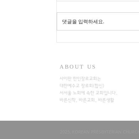
댓글을 입력하세요.
ABOUT US
사이판 한인장로교회는
대한예수교 장로회(합신)
서서울 노회에
속한 교회입니다.
바른신학, 바른교회, 바른생활
2025, KOREAN PRESBYTERIAN CHURCH