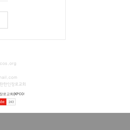
cos.org
ail.com
이판한인장로교회