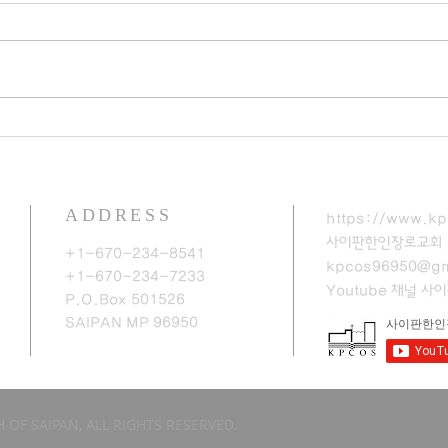
ADDRESS
https://www.kp
사이판한인장로교회
+1-670-234-8541
kpcos96950@gm
+1-670-234-7233
Youtube 채널
​사
P.O.Box 501526
SAIPAN MP 96950​
 OF SAIPAN, ALL RIGHTS RESERVED.