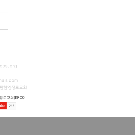
cos.org
ail.com
이판한인장로교회