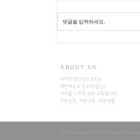
댓글을 입력하세요.
ABOUT US
사이판 한인장로교회는
대한예수교 장로회(합신)
서서울 노회에
속한 교회입니다.
바른신학, 바른교회, 바른생활
2025, KOREAN PRESBYTERIAN CHURCH