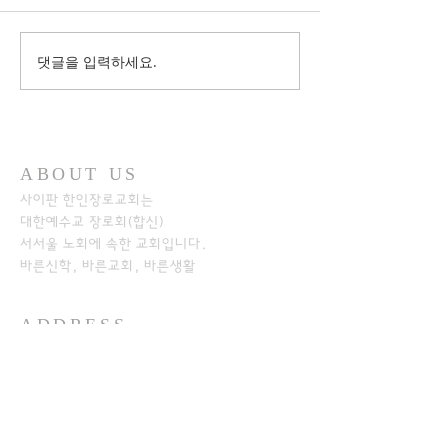
댓글을 입력하세요.
ABOUT US
사이판 한인장로교회는
대한예수교 장로회(합신)
서서울 노회에
속한 교회입니다.
바른신학, 바른교회, 바른생활
ADDRESS
+1-670-234-8541
+1-670-234-7233
P.O.Box 501526
SAIPAN MP 96950​