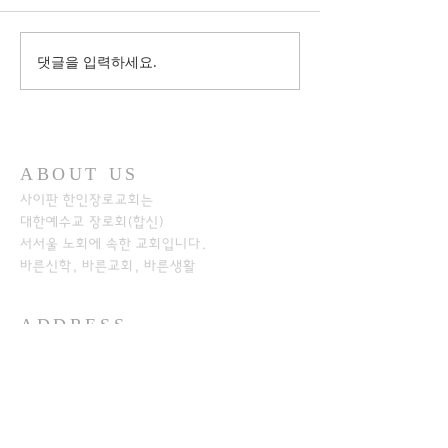
댓글을 입력하세요.
ABOUT US
사이판 한인장로교회는
대한예수교 장로회(합신)
서서울 노회에
속한 교회입니다.
바른신학, 바른교회, 바른생활
ADDRESS
+1-670-234-8541
+1-670-234-7233
P.O.Box 501526
SAIPAN MP 96950​