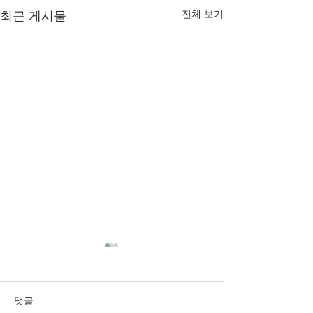
최근 게시물
전체 보기
2026년 8월 2일 주보입니
2026년 7월 12-
다.
니다.
댓글