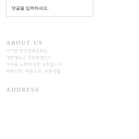
댓글을 입력하세요.
ABOUT US
사이판 한인장로교회는
대한예수교 장로회(합신)
서서울 노회에
속한 교회입니다.
바른신학, 바른교회, 바른생활
ADDRESS
+1-670-234-8541
+1-670-234-7233
P.O.Box 501526
SAIPAN MP 96950​
https://www.kpcos.org