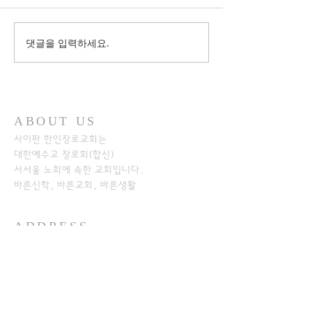
댓글을 입력하세요.
ABOUT US
사이판 한인장로교회는
대한예수교 장로회(합신)
서서울 노회에
속한 교회입니다.
바른신학, 바른교회, 바른생활
ADDRESS
+1-670-234-8541
+1-670-234-7233
P.O.Box 501526
SAIPAN MP 96950​