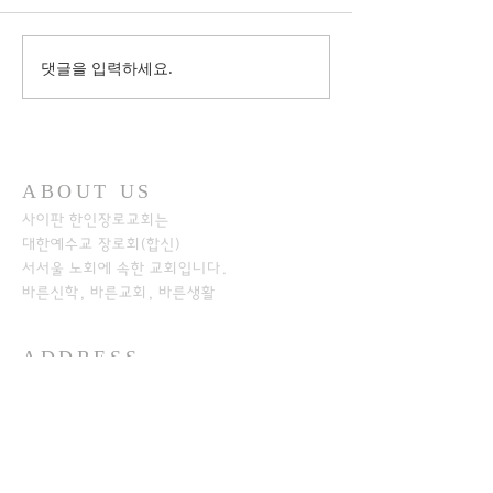
댓글을 입력하세요.
ABOUT US
사이판 한인장로교회는
대한예수교 장로회(합신)
서서울 노회에
속한 교회입니다.
바른신학, 바른교회, 바른생활
ADDRESS
+1-670-234-8541
+1-670-234-7233
P.O.Box 501526
SAIPAN MP 96950​