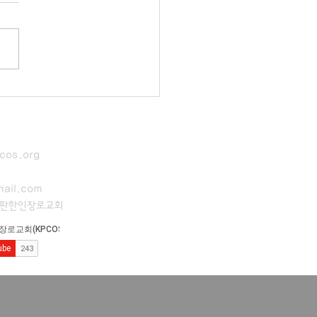
cos.org
ail.com
이판한인장로교회