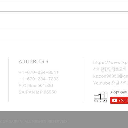
ADDRESS
https://www.kp
사이판한인장로교회
+1-670-234-8541
kpcos96950@gm
+1-670-234-7233
Youtube 채널
​사
P.O.Box 501526
SAIPAN MP 96950​
 OF SAIPAN, ALL RIGHTS RESERVED.