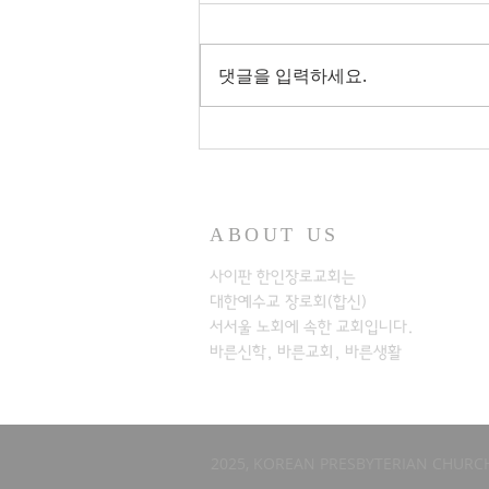
댓글을 입력하세요.
ABOUT US
사이판 한인장로교회는
대한예수교 장로회(합신)
서서울 노회에
속한 교회입니다.
바른신학, 바른교회, 바른생활
2025, KOREAN PRESBYTERIAN CHURCH