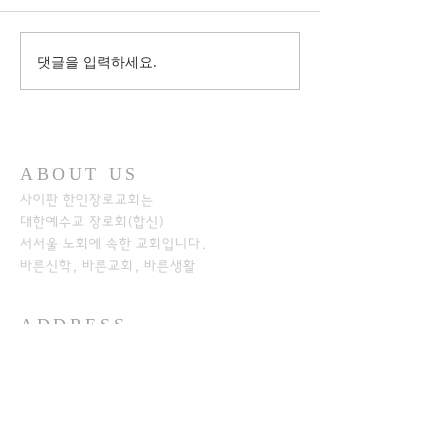
댓글을 입력하세요.
ABOUT US
사이판 한인장로교회는
대한예수교 장로회(합신)
서서울 노회에
속한 교회입니다.
바른신학, 바른교회, 바른생활
ADDRESS
+1-670-234-8541
+1-670-234-7233
P.O.Box 501526
SAIPAN MP 96950​