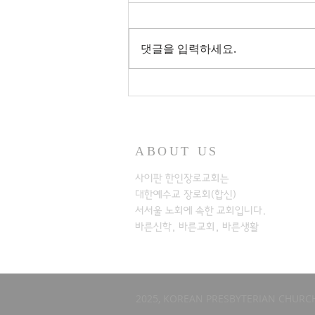
댓글을 입력하세요.
ABOUT US
사이판 한인장로교회는
대한예수교 장로회(합신)
서서울 노회에
속한 교회입니다.
바른신학, 바른교회, 바른생활
2025, KOREAN PRESBYTERIAN CHURCH