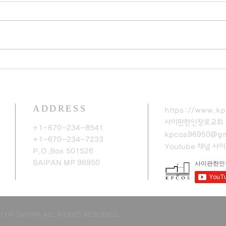
ADDRESS
https://www.kp
사이판한인장로교회
+1-670-234-8541
kpcos96950@gm
+1-670-234-7233
Youtube 채널
​사
P.O.Box 501526
SAIPAN MP 96950​
 OF SAIPAN, ALL RIGHTS RESERVED.