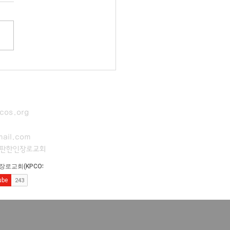
cos.org
ail.com
이판한인장로교회