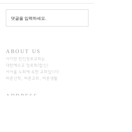
댓글을 입력하세요.
ABOUT US
사이판 한인장로교회는
대한예수교 장로회(합신)
서서울 노회에
속한 교회입니다.
바른신학, 바른교회, 바른생활
ADDRESS
+1-670-234-8541
+1-670-234-7233
P.O.Box 501526
SAIPAN MP 96950​