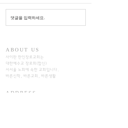
댓글을 입력하세요.
ABOUT US
사이판 한인장로교회는
대한예수교 장로회(합신)
서서울 노회에
속한 교회입니다.
바른신학, 바른교회, 바른생활
ADDRESS
+1-670-234-8541
+1-670-234-7233
P.O.Box 501526
SAIPAN MP 96950​