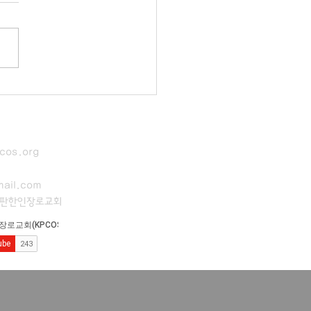
cos.org
ail.com
이판한인장로교회