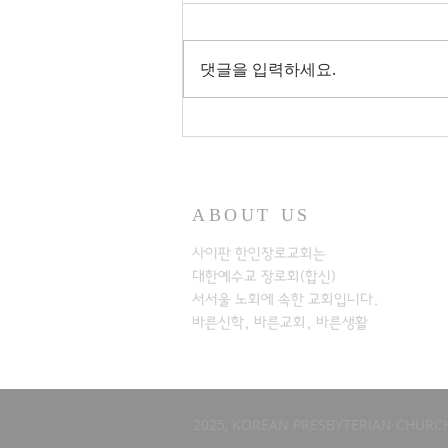
댓글을 입력하세요.
ABOUT US
사이판 한인장로교회는
대한예수교 장로회(합신)
서서울 노회에
속한 교회입니다.
바른신학, 바른교회, 바른생활
2025, KOREAN PRESBYTERIAN CHURCH