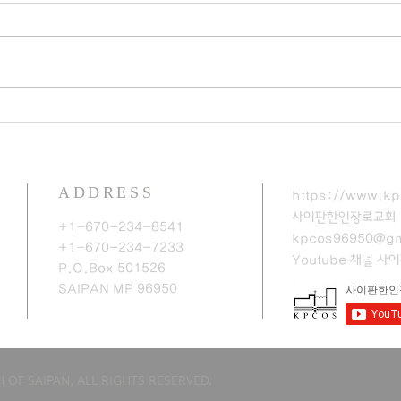
ADDRESS
https://www.kp
사이판한인장로교회
+1-670-234-8541
kpcos96950@gm
+1-670-234-7233
Youtube 채널
​사
P.O.Box 501526
SAIPAN MP 96950​
 OF SAIPAN, ALL RIGHTS RESERVED.