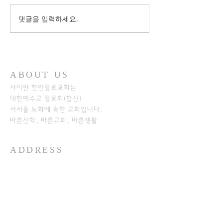
댓글을 입력하세요.
ABOUT US
사이판 한인장로교회는
대한예수교 장로회(합신)
서서울 노회에
속한 교회입니다.
바른신학, 바른교회, 바른생활
ADDRESS
+1-670-234-8541
+1-670-234-7233
P.O.Box 501526
SAIPAN MP 96950​
https://www.kpcos.org