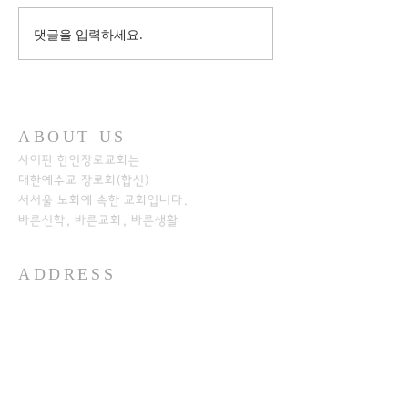
댓글을 입력하세요.
ABOUT US
사이판 한인장로교회는
대한예수교 장로회(합신)
서서울 노회에
속한 교회입니다.
바른신학, 바른교회, 바른생활
ADDRESS
+1-670-234-8541
+1-670-234-7233
P.O.Box 501526
SAIPAN MP 96950​
https://www.kpcos.org