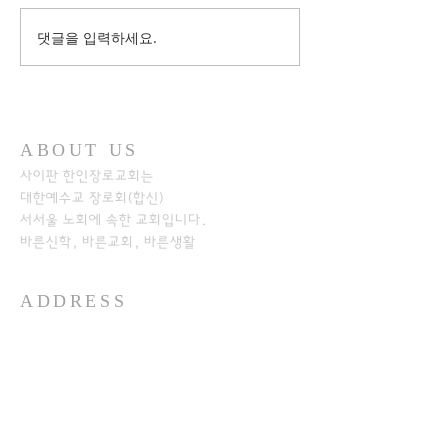
댓글을 입력하세요.
ABOUT US
사이판 한인장로교회는
대한예수교 장로회(합신)
서서울 노회에
속한 교회입니다.
바른신학, 바른교회, 바른생활
ADDRESS
+1-670-234-8541
+1-670-234-7233
P.O.Box 501526
SAIPAN MP 96950​
https://www.kpcos.org