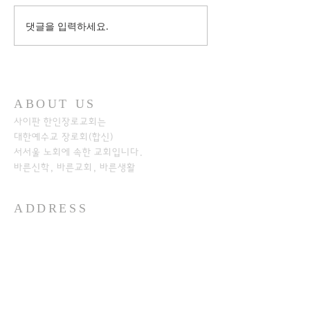
댓글을 입력하세요.
ABOUT US
사이판 한인장로교회는
대한예수교 장로회(합신)
서서울 노회에
속한 교회입니다.
바른신학, 바른교회, 바른생활
ADDRESS
+1-670-234-8541
+1-670-234-7233
P.O.Box 501526
SAIPAN MP 96950​
https://www.kpcos.org